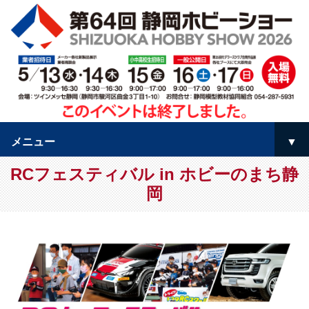
メニュー
▼
RCフェスティバル in ホビーのまち静
トップページ
岡
▼
▼
▼